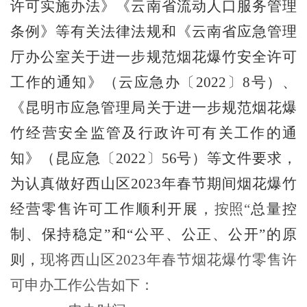
许可实施办法》《云南省流动人口服务管理
条例》等有关法律法规
和
《云南省应急管理
厅办公室关于进一步规范烟花爆竹安全许可
工作的通知》（云应急办
〔
2022
〕
8
号）
、
《昆明市应急管理局关于进一步规范烟花爆
竹经营安全监管及行政许可有关工作的通
知》（昆应急
〔
2022
〕
56
号）
等文件要求
，
为
认真做好
西山区
2023
年春节期间烟花爆竹
经营零售
许可
工作顺利开展，
按照
“
总量控
制、保持稳定
”
和
“
公平、公正、公开
”
的原
则
，
现将西山区
2023
年春节烟花爆竹零售许
可申办工作公告如下：