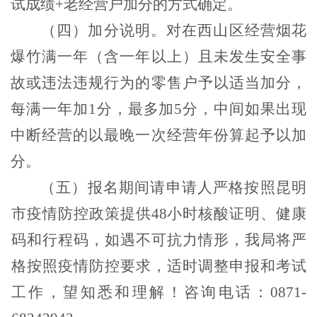
试成绩
+
老经营户加分的方式确定。
（四）
加分说明
。
对在西山区经营烟花
爆竹满一年（含一年以上）且未发生安全事
故或违法违规行为的零售户予以适当加分，
每满一年加
1
分，最多加
5
分，中间如果出现
中断经营的以最晚一次经营年份算起予以加
分。
（五）
报名期间请申请人严格按照昆明
市疫情防控政策提供
48
小时核酸证明、健康
码和行程码，如遇不可抗力情形，我局将严
格按照疫情防控要求，适时调整申报和考试
工作，望知悉和理解！
咨询
电话：
0871-