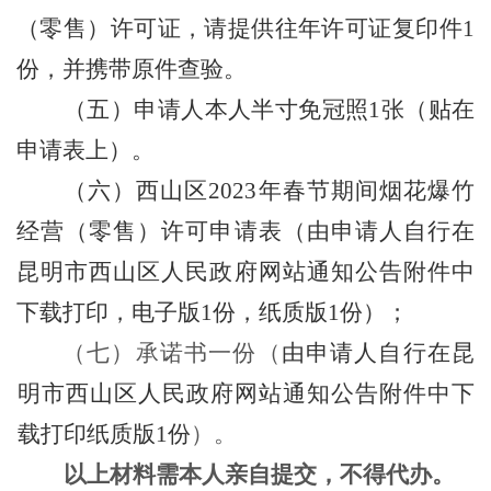
（零售）许可证，请提供往年许可证复印件
1
份，并携带原件查验。
（
五
）
申请人本人半寸免冠照
1
张
（
贴在
申请表上
）
。
（
六
）
西山
区
2023
年春节期间烟花爆竹
经营（零售）
许可
申请表
（
由申请人自行
在
昆明市
西山区
人民政府网站通知公告附件中
下载
打印，电子版
1
份，纸质版
1
份
）
；
（七）承诺书一份（
由申请人自行
在昆
明市
西山区
人民政府网站通知公告附件中下
载
打印纸质版
1
份
）。
以上材料需本人亲自提交，不得代办。