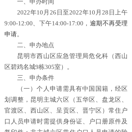
一、申办时间
2022
年
10
月
26
日至
2022
年
10
月
28
日上午
9:00-12:00
、下午
14:00-17:00
，
逾期不再受理
申
请
。
二、
申办地点
昆明市西山区应急管理局危化科（西山
区碧鸡名城
9
栋
305
室
）。
三、申办条件
（一）
个人申请需具有中国国籍，经区
划调整，昆明主城六区（五华区、盘龙区、
官渡区、西山区、呈贡区、晋宁区）常住户
口人员申请时需提供身份证、户口册原件及