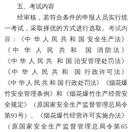
五、考试内容
经审核，若符合条件的申报人员实行统
一考试，采取择优的方式进行选取
。
考试内
容：
《中
华
人
民
共
和
国
安全生产法》
《中
华
人
民
共
和
国
消防法》
《中
华
人
民
共
和
国
治安管理处罚法》
《中
华
人
民
共
和
国
行政许可法》
《中
华
人
民
共
和
国
行政处罚法》《烟花爆
竹安全管理条例》
和
《烟花爆竹生产经营安
全规定》（原国家安全生产监督管理总局令
第
93
号）、《烟花爆竹经营许可实施办法》
（原国家安全生产监督管理总局令第
65