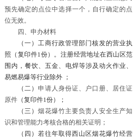
预先确定的点位中选择一个，自行确定的点
位无效。
四、申办材料
（
一
）
工商行政管理部门核发的营业执
照（复印件
1
份
）。注册经营地址在
西山
区范
围内，餐饮、五金、电焊等涉及动火作业、
易燃易爆等行业除外
；
（
二
）
申请人身份证、户口册、居住证
原件
（复印件
1
份
）；
（三）
烟花爆竹主要负责人安全生产知
识和管理能力考核合格的相关证明；
（
四
）
若往年取得西山区烟花爆竹经营