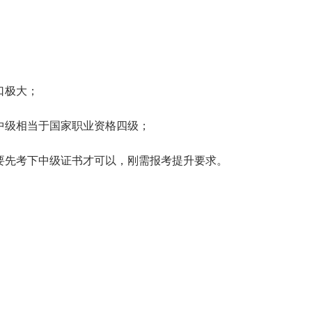
量高 ;
口极大；
中级相当于国家职业资格四级；
要先考下中级证书才可以，刚需报考提升要求。