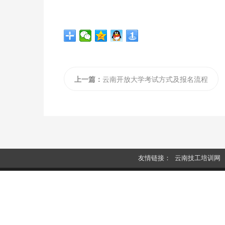
上一篇：
云南开放大学考试方式及报名流程
友情链接
云南技工培训网
CopyRight 2022-2026 A