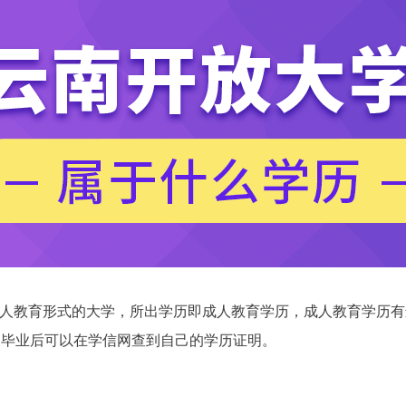
人教育形式的大学，所出学历即成人教育学历，成人教育学历有
，毕业后可以在学信网查到自己的学历证明。