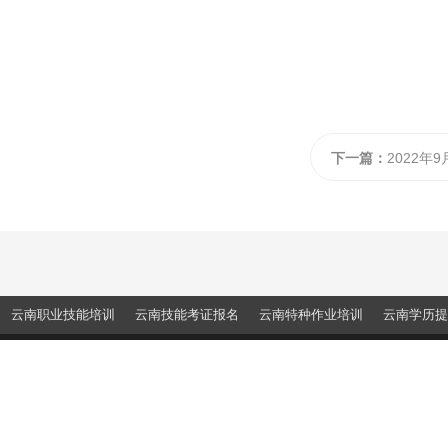
下一篇：
2022
云南职业技能培训
云南技能考证报名
云南特种作业培训
云南学历提
ll Right Reserved 云南技工培训网 ICP/IP备案号：
滇ICP备18000888号-8
站长统计 技术
地址：昆明市五华区莲花正街122号 电话：18487374709