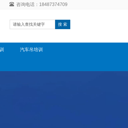
咨询电话：18487374709
搜 索
训
汽车吊培训