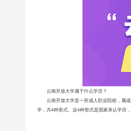
云南开放大学属于什么学历？
云南开放大学是一所成人职业院校，属成
学，共4种形式。这4种形式是国家承认学历