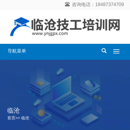
咨询电话：18487374709
导航菜单
导
航
菜
单
临沧
首页
>>
临沧